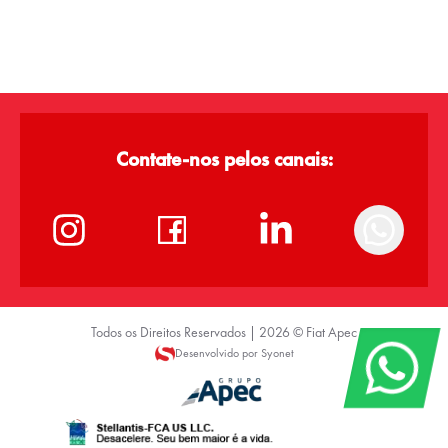
Contate-nos pelos canais:
Todos os Direitos Reservados |
2026
©
Fiat Apec
Desenvolvido por Syonet