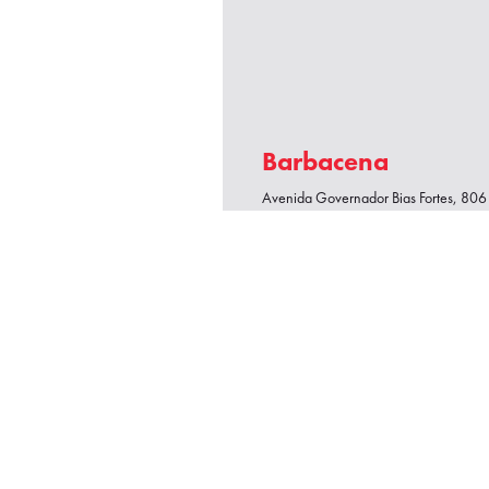
Barbacena
Avenida Governador Bias Fortes, 806 
Gerais
De segunda a sexta, das 7h30 às 17
Sábado, das 8h às 12h
(32) 3339-2211
(32) 3339-2211