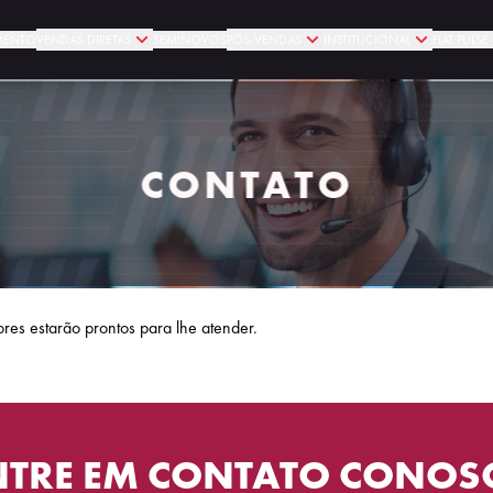
MENTO
VENDAS DIRETAS
SEMINOVOS
PÓS-VENDAS
INSTITUCIONAL
FIAT PULS
CONTATO
res estarão prontos para lhe atender.
NTRE EM CONTATO CONOS