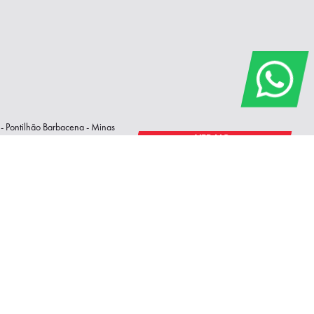
- Pontilhão Barbacena - Minas
VER NO
MAPA
h45