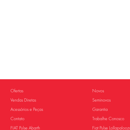
Ofertas
Novos
Vendas Diretas
Seminovos
Acessórios e Peças
Garantia
Contato
Trabalhe Conosco
FIAT Pulse Abarth
Fiat Pulse Lollapalooz