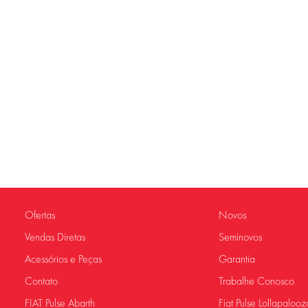
Ofertas
Novos
Vendas Diretas
Seminovos
Acessórios e Peças
Garantia
Contato
Trabalhe Conosco
FIAT Pulse Abarth
Fiat Pulse Lollapalooz