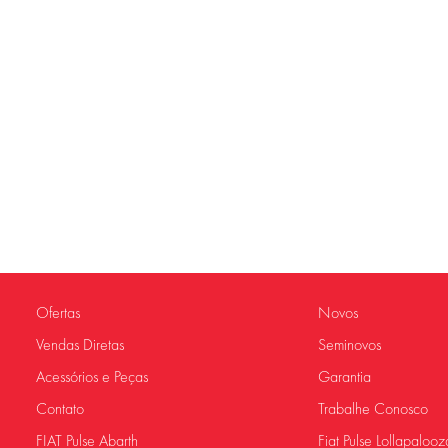
Ofertas
Novos
Vendas Diretas
Seminovos
Acessórios e Peças
Garantia
Contato
Trabalhe Conosco
FIAT Pulse Abarth
Fiat Pulse Lollapalooz