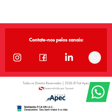
Contate-nos pelos canais:
Todos os Direitos Reservados |
2026
©
Fiat Apec
Desenvolvido por Syonet