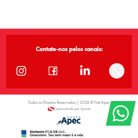
Contate-nos pelos canais:
Todos os Direitos Reservados |
2026
©
Fiat Apec
Desenvolvido por Syonet