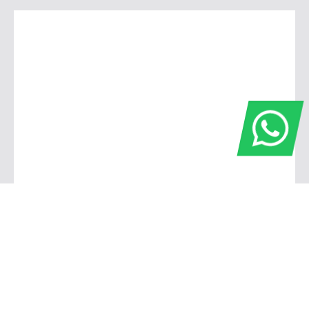
Barbacena
Avenida Governador Bias Fortes, 806 - Pontilhão Barbacena - Minas Gerais