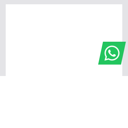
Barbacena
Avenida Governador Bias Fortes, 806 - Pontilhão Barbacena - Minas Gerais