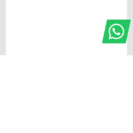
Barbacena
Avenida Governador Bias Fortes, 806 - Pontilhão Barbacena - Minas Gerais
Barbacena, Minas Gerais
De segunda a sexta, das 7h30 às 17h45.
Sábado, das 8h às 12h.
(32) 3339-2211
(32) 3339-2211