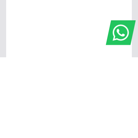
Barbacena
Avenida Governador Bias Fortes, 806 - Pontilhão Barbacena - Minas Gerais
Barbacena, Minas Gerais
De segunda a sexta, das 7h30 às 17h45.
Sábado, das 8h às 12h.
(32) 3339-2211
(32) 3339-2211