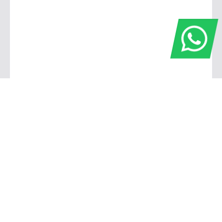
Barbacena
Avenida Governador Bias Fortes, 806 - Pontilhão Barbacena - Minas Gerais
Barbacena, Minas Gerais
De segunda a sexta, das 7h30 às 17h45.
Sábado, das 8h às 12h.
(32) 3339-2211
(32) 3339-2211