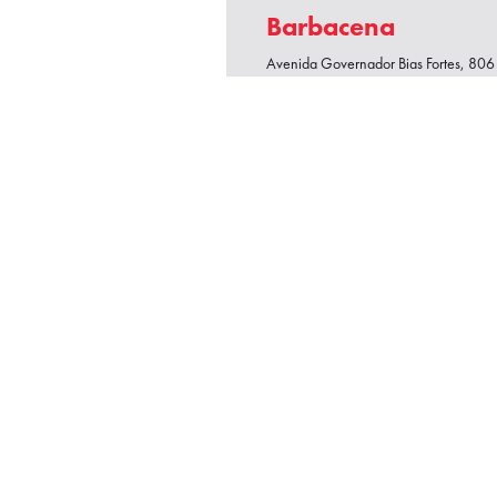
Barbacena
Avenida Governador Bias Fortes, 806 
Gerais
De segunda a sexta, das 7h30 às 17
Sábado, das 8h às 12h
(32) 3339-2211
(32) 3339-2211
Simulador de Financiamento
Serviços e Revisões