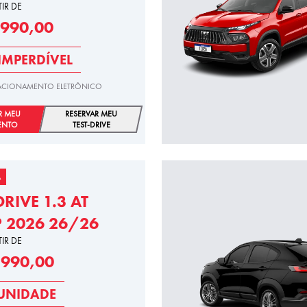
TIR DE
.990,00
IMPERDÍVEL
STACIONAMENTO ELETRÔNICO
R MEU
RESERVAR MEU
ENTO
TEST-DRIVE
A
DRIVE 1.3 AT
P 2026 26/26
TIR DE
.990,00
UNIDADE