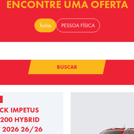
ENCONTRE UMA OFERTA
Todas
PESSOA FÍSICA
BUSCAR
A
CK IMPETUS
200 HYBRID
T 2026 26/26