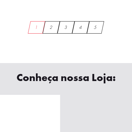
1
2
3
4
5
Conheça nossa Loja: