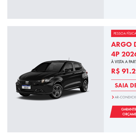
PESSOA FÍSIC
ARGO D
4P 202
À VISTA A PAR
R$ 91.
SAIA D
AR-CONDIC
GARANTI
ORÇAM