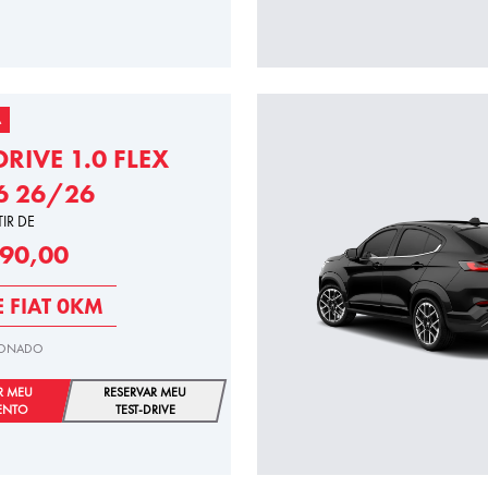
A
RIVE 1.0 FLEX
6 26/26
TIR DE
290,00
E FIAT 0KM
IONADO
R MEU
RESERVAR MEU
ENTO
TEST-DRIVE