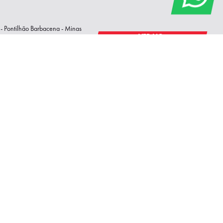
- Pontilhão Barbacena - Minas
VER NO
MAPA
h45
Contate-nos pelos canais: