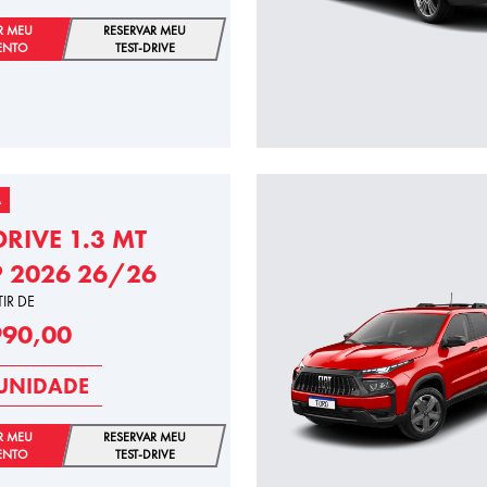
R MEU
RESERVAR MEU
ENTO
TEST-DRIVE
A
DRIVE 1.3 MT
P 2026 26/26
TIR DE
990,00
UNIDADE
R MEU
RESERVAR MEU
ENTO
TEST-DRIVE