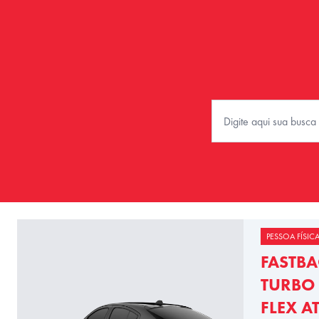
PESSOA FÍSIC
FASTBA
TURBO 
FLEX A