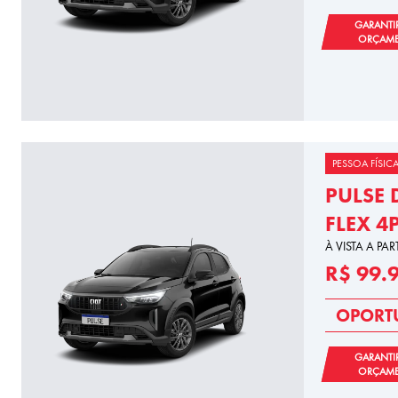
GARANTI
ORÇAM
PESSOA FÍSIC
PULSE 
FLEX 4
À VISTA A PAR
R$ 99.
OPORT
GARANTI
ORÇAM